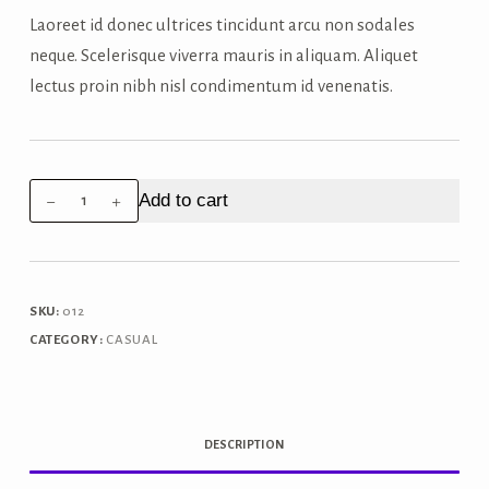
₹60.00.
₹45.00.
Laoreet id donec ultrices tincidunt arcu non sodales
neque. Scelerisque viverra mauris in aliquam. Aliquet
lectus proin nibh nisl condimentum id venenatis.
Mollis
Add to cart
nunc
sed
id
semper
SKU:
012
risus
CATEGORY:
CASUAL
in
hendrerit
quantity
DESCRIPTION