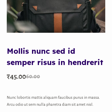
Mollis nunc sed id
semper risus in hendrerit
₹
45.00
60.00
Original
Current
price
price
Nunc lobortis mattis aliquam faucibus purus in massa.
Arcu odio ut sem nulla pharetra diam sit amet nisl.
was:
is: